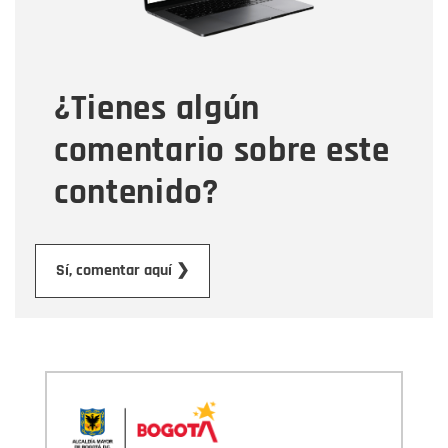
Tipo de comentario
¿Tienes algún
Mensaje
comentario sobre este
contenido?
Enviar
Sí, comentar aquí ❯