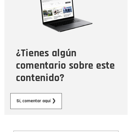
Correo electrónico
Tipo de comentario
¿Tienes algún
Mensaje
comentario sobre este
contenido?
Enviar
Sí, comentar aquí ❯