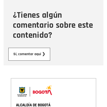
¿Tienes algún
Mensaje
comentario sobre este
contenido?
Enviar
Sí, comentar aquí ❯
ALCALDÍA DE BOGOTÁ