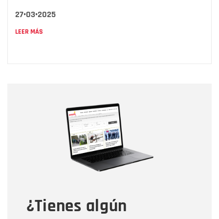
27•03•2025
LEER MÁS
Nombre
Nombre
Correo electrónico
Tipo de comentario
¿Tienes algún
Mensaje