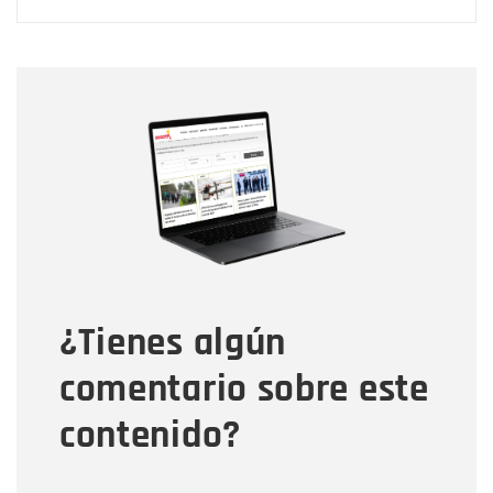
Nombre
Nombre
Correo electrónico
Tipo de comentario
¿Tienes algún
Mensaje
comentario sobre este
contenido?