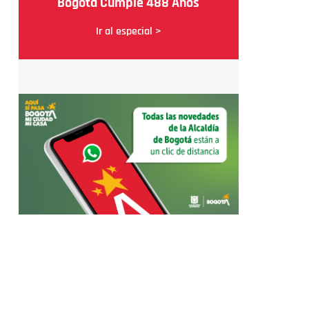
Bogotá Cumple 488 Años
Ir al especial >