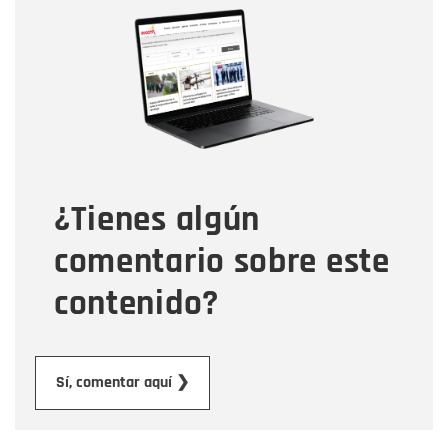
Nombre
Correo electrónico
Tipo de comentario
¿Tienes algún
Mensaje
comentario sobre este
contenido?
Enviar
Sí, comentar aquí ❯