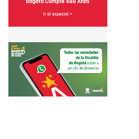
Bogotá Cumple 488 Años
Ir al especial >