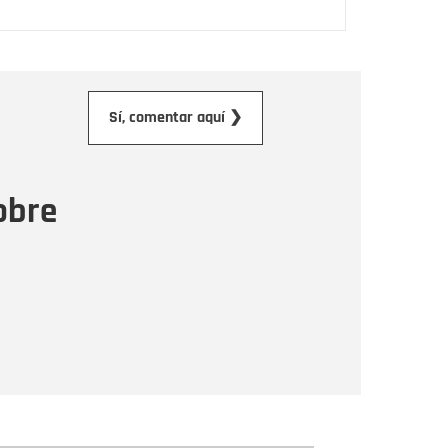
orreo electrónico
Sí, comentar aquí ❯
ensaje
obre
Enviar