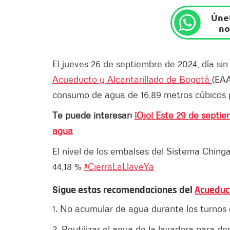
Únet
no
El jueves 26 de septiembre de 2024, día si
Acueducto y Alcantarillado de Bogotá
(EAA
consumo de agua de 16,89 metros cúbicos
Te puede interesar:
¡Ojo! Este 29 de septi
agua
El nivel de los embalses del Sistema Ching
44,18 %
#CierraLaLlaveYa
Sigue estas recomendaciones del
Acueduc
1. No acumular de agua durante los turnos d
2. Reutilizar el agua de la lavadora para des