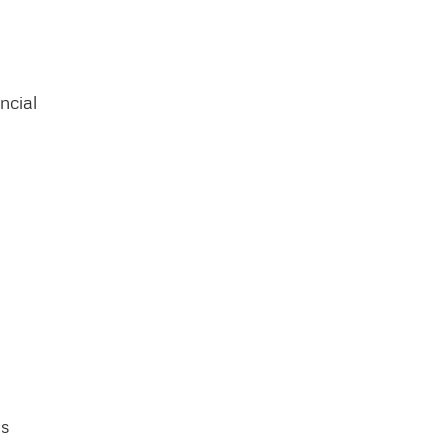
ncial
as