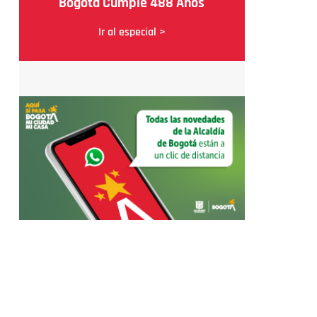
Bogotá Cumple 488 Años
Ir al especial >