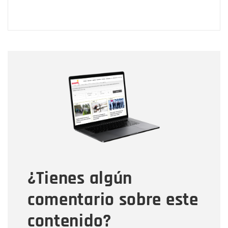
Nombre
Nombre
Correo electrónico
Tipo de comentario
¿Tienes algún
Mensaje
comentario sobre este
contenido?