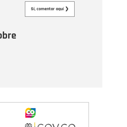
orreo electrónico
Sí, comentar aquí ❯
ensaje
obre
Enviar