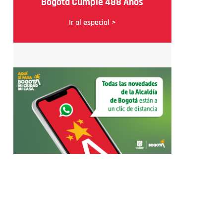
Bogotá Cumple 488 Años
Ir al especial >