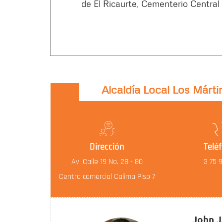
de El Ricaurte, Cementerio Central
Alcaldía Local Los Márti
Dirección
Telé
Av. Calle 19 No. 28 - 80
3 75 
Centro comercial Calima Piso 7
John J