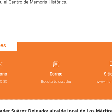
 y el Centro de Memoria Histórica.
res
fono
Correo
Siti
95 35
Bogotá te escucha
www.mart
ader Suárez Delgado: alcalde local de Los Mártir