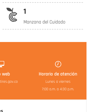
1
Manzana del Cuidado
o web
Horario de atención
ires.gov.co
Lunes a viernes
7:00 a.m. a 4:30 p.m.
es