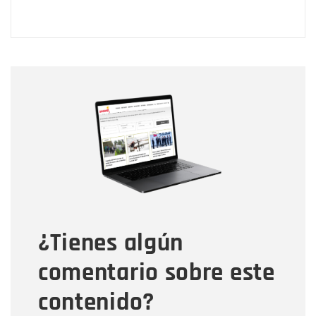
Nombre
Nombre
Correo electrónico
Tipo de comentario
¿Tienes algún
Mensaje
comentario sobre este
contenido?