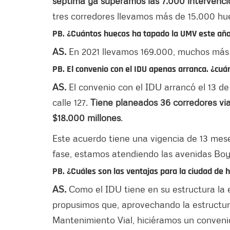
séptima ya superamos las 7.000 intervencio
tres corredores llevamos más de 15.000 hu
PB. ¿Cuántos huecos ha tapado la UMV este añ
AS.
En 2021 llevamos 169.000, muchos más 
PB. El convenio con el IDU apenas arranca. ¿cuán
AS.
El convenio con el IDU arrancó el 13 de
calle 127.
Tiene planeados 36 corredores via
$18.000 millones
.
Este acuerdo tiene una vigencia de 13 mese
fase, estamos atendiendo las avenidas Boy
PB. ¿Cuáles son las ventajas para la ciudad de 
AS.
Como el IDU tiene en su estructura la e
propusimos que, aprovechando la estructur
Mantenimiento Vial, hiciéramos un conveni