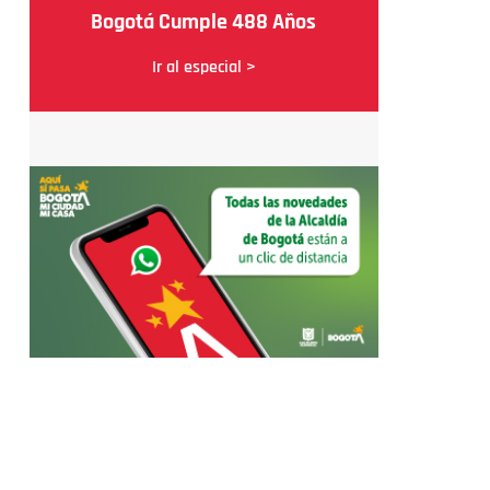
Bogotá Cumple 488 Años
Ir al especial >