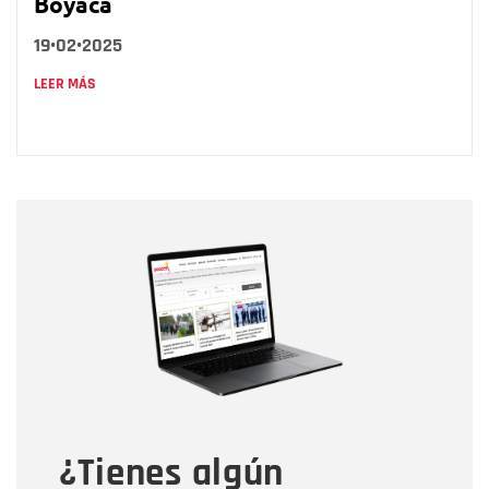
Boyacá
19•02•2025
LEER MÁS
Nombre
Nombre
Correo electrónico
Tipo de comentario
¿Tienes algún
Mensaje