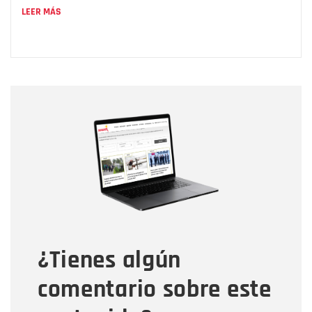
LEER MÁS
Nombre
Nombre
Correo electrónico
Tipo de comentario
¿Tienes algún
Mensaje
comentario sobre este