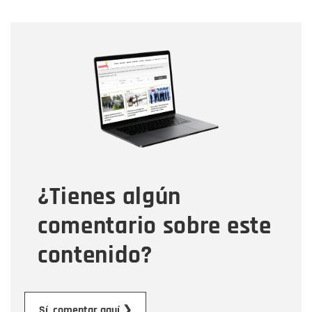
Nombre
Nombre
Correo electrónico
Tipo de comentario
¿Tienes algún
Mensaje
comentario sobre este
contenido?
Enviar
Sí, comentar aquí ❯