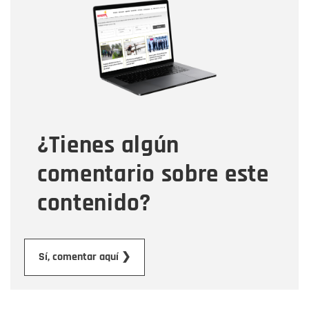
Nombre
Correo electrónico
Tipo de comentario
¿Tienes algún
Mensaje
comentario sobre este
contenido?
Enviar
Sí, comentar aquí ❯