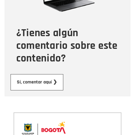
Tipo de comentario
¿Tienes algún
Mensaje
comentario sobre este
contenido?
Enviar
Sí, comentar aquí ❯