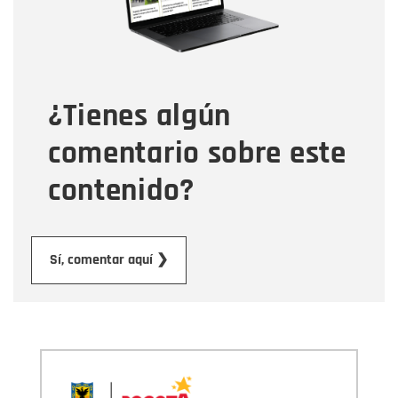
Tipo de comentario
¿Tienes algún
Mensaje
comentario sobre este
contenido?
Enviar
Sí, comentar aquí ❯