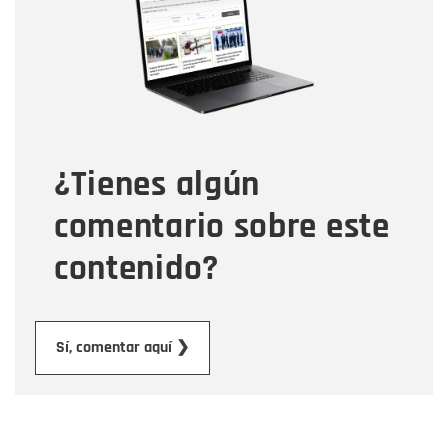
Correo electrónico
Tipo de comentario
¿Tienes algún
Mensaje
comentario sobre este
contenido?
Enviar
Sí, comentar aquí ❯