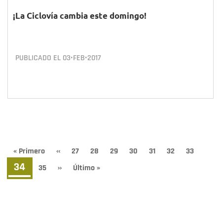
¡La Ciclovía cambia este domingo!
PUBLICADO EL
03•FEB•2017
Paginación
Primera
« Primero
Página
‹‹
Page
27
Page
28
Page
29
Page
30
Page
31
Page
32
Page
33
página
anterior
Página
34
Page
35
Siguiente
››
Última
Último »
página
página
actual