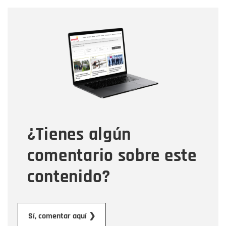
Nombre
Nombre
Correo electrónico
Tipo de comentario
¿Tienes algún
Mensaje
comentario sobre este
contenido?
Enviar
Sí, comentar aquí ❯