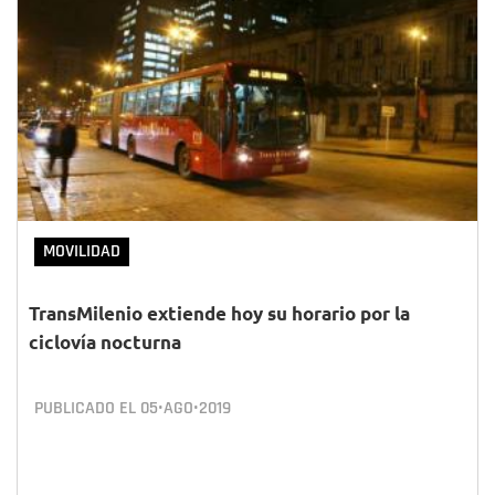
MOVILIDAD
TransMilenio extiende hoy su horario por la
ciclovía nocturna
PUBLICADO EL
05•AGO•2019