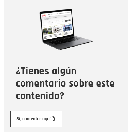
Nombre
Nombre
Correo electrónico
Tipo de comentario
¿Tienes algún
Mensaje
comentario sobre este
contenido?
Enviar
Sí, comentar aquí ❯