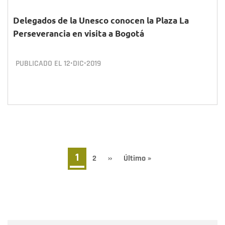
Delegados de la Unesco conocen la Plaza La
Perseverancia en visita a Bogotá
PUBLICADO EL
12•DIC•2019
Paginación
Página
1
Page
2
Siguiente
››
Última
Último »
página
página
actual