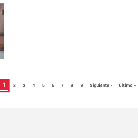
Página
1
Page
2
Page
3
Page
4
Page
5
Page
6
Page
7
Page
8
Page
9
Siguiente
Siguiente ›
Última
Último »
página
página
actual
Nombre
C
Nombre