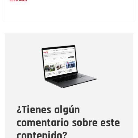
Nombre
Nombre
Correo electrónico
Tipo de comentario
¿Tienes algún
Mensaje
comentario sobre este
contenido?