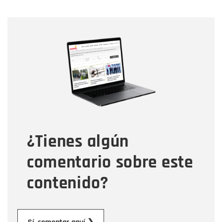
Nombre
Nombre
Correo electrónico
Tipo de comentario
¿Tienes algún
Mensaje
comentario sobre este
contenido?