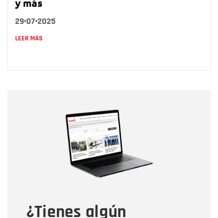
y más
29•07•2025
LEER MÁS
Nombre
Nombre
Correo electrónico
Tipo de comentario
¿Tienes algún
Mensaje