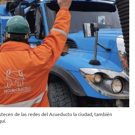
Alcaldía Mayor de Bogotá
tecen de las redes del Acueducto la ciudad, también
uí.