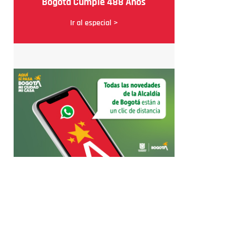
Bogotá Cumple 488 Años
Ir al especial >