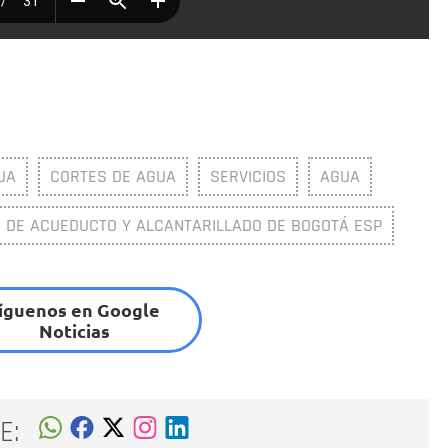
UA
CORTES DE AGUA
SERVICIOS
AGUA
 DE ACUEDUCTO Y ALCANTARILLADO DE BOGOTÁ ESP
íguenos en Google
Noticias
E: