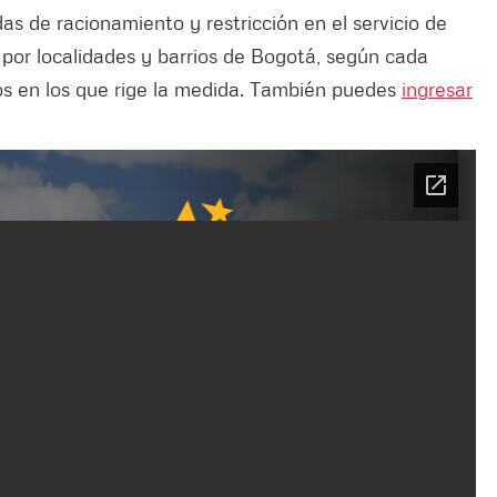
s de racionamiento y restricción en el servicio de
l por localidades y barrios de Bogotá, según cada
os en los que rige la medida. También puedes
ingresar