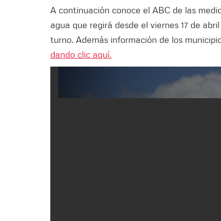
A continuación conoce el ABC de las medida
agua que regirá desde el viernes 17 de abri
turno. Además información de los municipi
dando clic aquí.