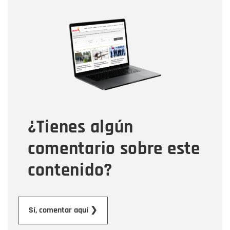
Nombre
Nombre
Correo electrónico
Tipo de comentario
¿Tienes algún
Mensaje
comentario sobre este
contenido?
Enviar
Sí, comentar aquí ❯