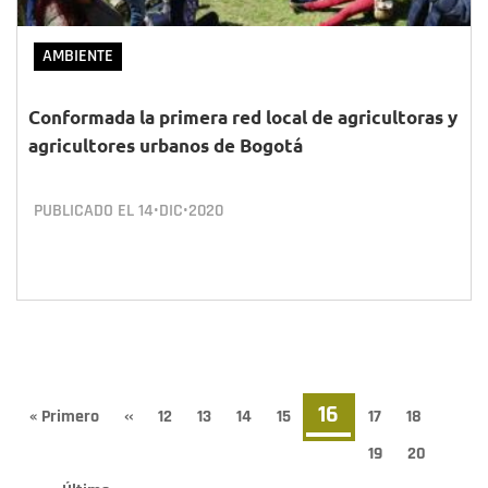
AMBIENTE
Conformada la primera red local de agricultoras y
agricultores urbanos de Bogotá
PUBLICADO EL
14•DIC•2020
Paginación
Página
16
Primera
« Primero
Página
‹‹
Page
12
Page
13
Page
14
Page
15
Page
17
Page
18
página
anterior
actual
Page
19
Page
20