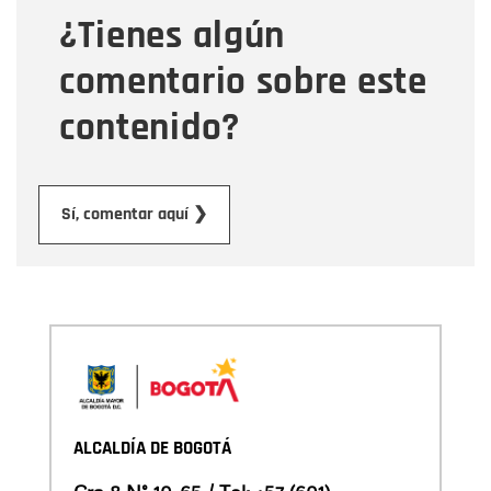
¿Tienes algún
Mensaje
comentario sobre este
contenido?
Enviar
Sí, comentar aquí ❯
ALCALDÍA DE BOGOTÁ