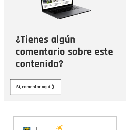
Tipo de comentario
¿Tienes algún
Mensaje
comentario sobre este
contenido?
Enviar
Sí, comentar aquí ❯