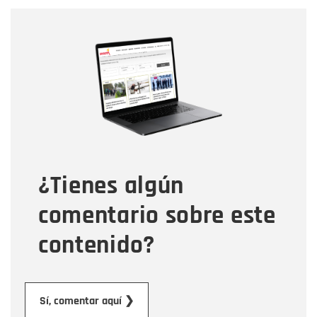
Nombre
Nombre
Correo electrónico
Tipo de comentario
¿Tienes algún
Mensaje
comentario sobre este
contenido?
Enviar
Sí, comentar aquí ❯