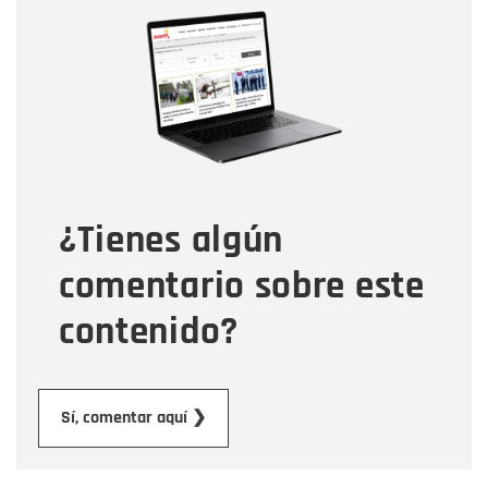
Nombre
Nombre
Correo electrónico
Tipo de comentario
¿Tienes algún
Mensaje
comentario sobre este
contenido?
Enviar
Sí, comentar aquí ❯