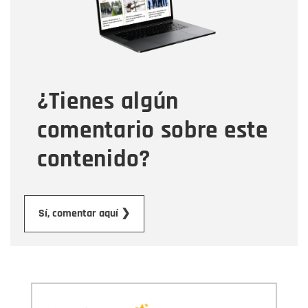
Tipo de comentario
¿Tienes algún
Mensaje
comentario sobre este
contenido?
Enviar
Sí, comentar aquí ❯