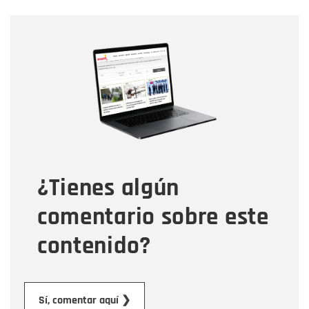
Nombre
Nombre
Correo electrónico
Tipo de comentario
¿Tienes algún
Mensaje
comentario sobre este
contenido?
Enviar
Sí, comentar aquí ❯