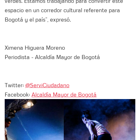
verdes. Estamos trabajando para convertir este
espacio en un corredor cultural referente para
Bogotá y el país”, expresó.
Ximena Higuera Moreno
Periodista - Alcaldía Mayor de Bogotá
Twitter:
@ServiCiudadano
Facebook:
Alcaldía Mayor de Bogotá
Siguiente
Anter