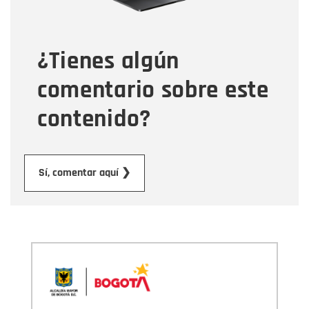
Tipo de comentario
¿Tienes algún
Mensaje
comentario sobre este
contenido?
Enviar
Sí, comentar aquí ❯