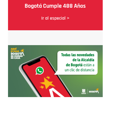
Bogotá Cumple 488 Años
Ir al especial >