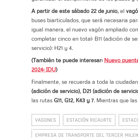
A partir de este sábado 22 de junio,
el
vag
buses biarticulados, que será necesaria pa
igual manera, el nuevo vagón ampliado con
completar cinco en total: B11 (adición de ser
servicio); H21 y 4.
(También te puede interesar:
Nuevo puente 
2024: IDU
)
Finalmente, se recuerda a toda la ciudadan
(adición de servicio), D21 (adición de servici
las rutas
G11, G12, K43 y 7
. Mientras que las
VAGONES
ESTACIÓN RICAURTE
ESTAC
EMPRESA DE TRANSPORTE DEL TERCER MILENI