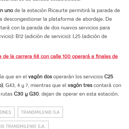
ón uno
de la estación Ricaurte permitirá la parada de
ra descongestionar la plataforma de abordaje. De
tará con la parada de dos nuevos servicios para
vicio); B12 (adición de servicio); L25 (adición de
de la carrera 68 con calle 100 operará a finales de
ía que en el
vagón dos
operarán los servicios
C25
o)
, G43, 4 y 7, mientras que el
vagón tres
contará con
 rutas
C30 y G30
, dejan de operar en esta estación.
IONES
TRANSMILENIO S.A
O TRANSMILENIO S.A.