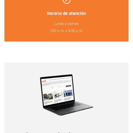
Horario de atención
Lunes a viernes
7:00 a. m. a 4:30 p. m.
Nombre
Nombre
Correo electrónico
Tipo de comentario