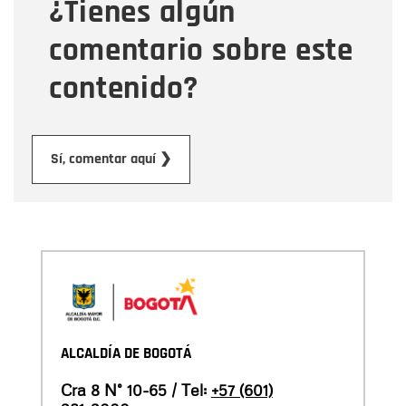
¿Tienes algún
Mensaje
comentario sobre este
contenido?
Enviar
Sí, comentar aquí ❯
ALCALDÍA DE BOGOTÁ
Cra 8 N° 10-65 / Tel:
+57 (601)