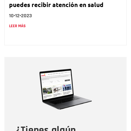
puedes recibir atención en salud
10•12•2023
LEER MÁS
Nombre
Nombre
Correo electrónico
Tipo de comentario
¿Tienes algún
Mensaje