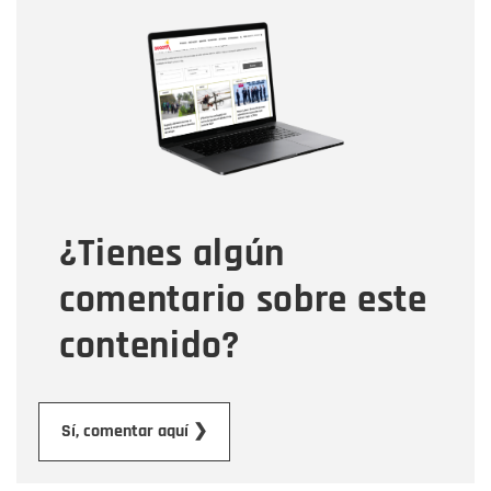
Nombre
Nombre
Correo electrónico
Tipo de comentario
¿Tienes algún
Mensaje
comentario sobre este
contenido?
Enviar
Sí, comentar aquí ❯