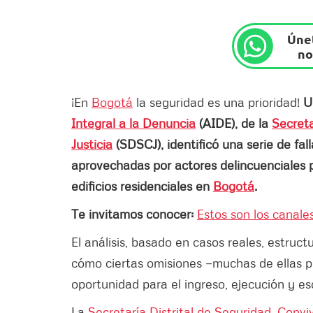
Únet
no
¡En
Bogotá
la seguridad es una prioridad!
U
Integral a la Denuncia
(AIDE), de la
Secreta
Justicia
(SDSCJ), identificó una serie de fal
aprovechadas por actores delincuenciales p
edificios residenciales en
Bogotá
.
Te invitamos conocer:
Estos son los canale
El análisis, basado en casos reales, estruct
cómo ciertas omisiones —muchas de ellas p
oportunidad para el ingreso, ejecución y es
La
Secretaría Distrital de Seguridad, Conviv