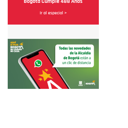
Bogotá Cumple 488 Años
Ir al especial >