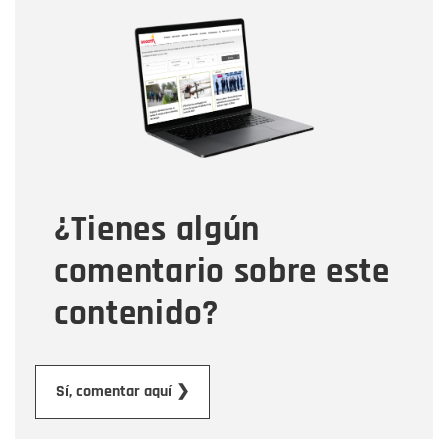
Nombre
Nombre
Correo electrónico
Tipo de comentario
¿Tienes algún
Mensaje
comentario sobre este
contenido?
Enviar
Sí, comentar aquí ❯