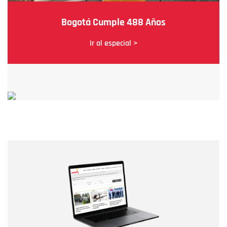
Bogotá Cumple 488 Años
Ir al especial >
Nombre
Nombre
Correo electrónico
Tipo de comentario