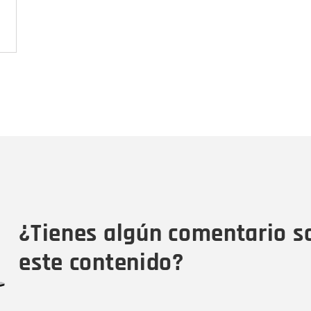
Nombre
C
Nombre
Tipo de comentario
M
¿Tienes algún comentario s
este contenido?