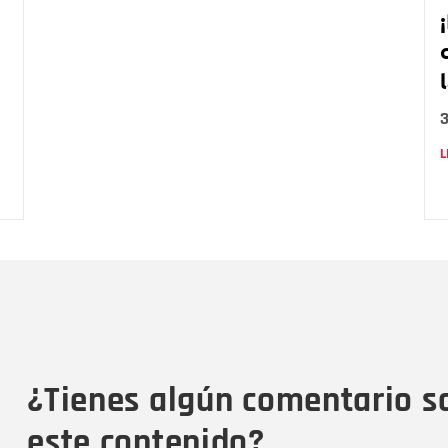
L
Nombre
C
Nombre
Tipo de comentario
M
¿Tienes algún comentario s
este contenido?