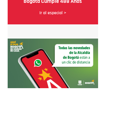
Bogotá Cumple 488 Años
Ir al especial >