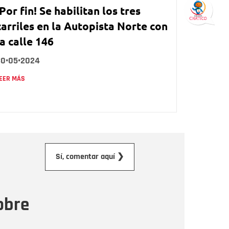
¡Por fin! Se habilitan los tres
carriles en la Autopista Norte con
la calle 146
30•05•2024
EER MÁS
orreo electrónico
Sí, comentar aquí ❯
ensaje
obre