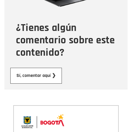
Tipo de comentario
¿Tienes algún
Mensaje
comentario sobre este
contenido?
Enviar
Sí, comentar aquí ❯