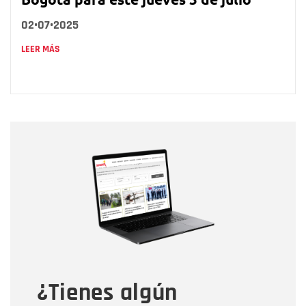
02•07•2025
LEER MÁS
Nombre
Nombre
Correo electrónico
Tipo de comentario
¿Tienes algún
Mensaje