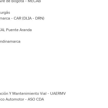
 Aire de Bogotá - MECAB
turgás
marca - CAR (DLIA - DRN)
CAL Puente Aranda
undinamarca
tación Y Mantenimiento Vial - UAERMV
tico Automotor - ASO CDA