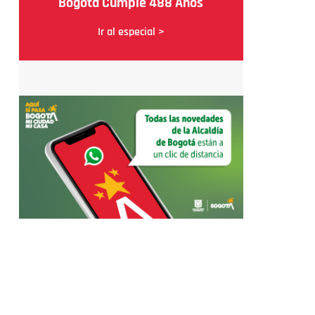
Bogotá Cumple 488 Años
Ir al especial >