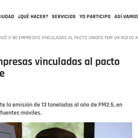
CIUDAD
¿QUÉ HACER?
SERVICIOS
YO PARTICIPO
ASÍ VAMO
FICÓ A 80 EMPRESAS VINCULADAS AL PACTO UNIDOS POR UN NUEVO A
empresas vinculadas al pacto
e
te la emisión de 13 toneladas al año de PM2.5, en
 fuentes móviles.