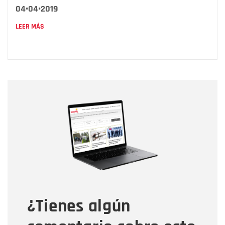
04•04•2019
LEER MÁS
Nombre
Nombre
Correo electrónico
Tipo de comentario
¿Tienes algún
Mensaje